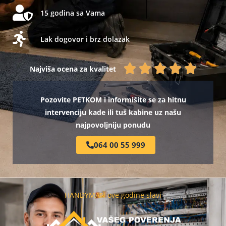
15 godina sa Vama
Lak dogovor i brz dolazak
Rated





Najviša ocena za kvalitet
5
Pozovite PETKOM i informišite se za hitnu
intervenciju kade ili tuš kabine uz našu
out
najpovoljniju ponudu
of
064 00 55 999
5
HANDYMAN ove godine slavi