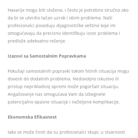
Havarije mogu biti složene, i često je potrebno stručno oko
da bi se utvrdio tačan uzrok i obim problema. Naši
profesionalci poseduju dijagnostičke veštine koje im
omogućavaju da precizno identifikuju izvor problema i
predlože adekvatno rešenje.
Izazovi sa Samostalnim Popravkama
Pokušaji samostalnih popravki tokom hitnih situacija mogu
dovesti do dodatnih problema. Nedovoljno iskustvo ili
pristup neprikladnoj opremi može pogoršati situaciju.
Angažovanje nas omogućava Vam da izbegnete
potencijalno opasne situacije i neželjene komplikacije.
Ekonomska Efikasnost
Iako se može činiti da su profesionalci skupi, u stvarnosti