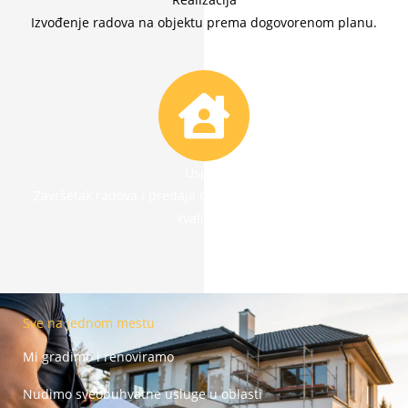
Izvođenje radova na objektu prema dogovorenom planu.
Uspeh
Završetak radova i predaja obavljenog posla uz kontrolu
kvaliteta.
Sve na jednom mestu
Mi gradimo i renoviramo
Nudimo sveobuhvatne usluge u oblasti