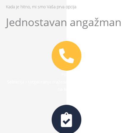
Kada je hitno, mi smo Vaša prva opcija
Jednostavan angažman
Poziv
Selekcija i targetiranje tražene usluge i slanje stručne ekipe
na teren.