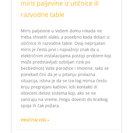
miris paljevine iz utičnice ili
razvodne table
Miris paljevine u Vašem domu nikada ne
treba shvatiti olako, a posebno kada dolazi iz
utičnice ili razvodne table. Ovaj neprijatan
miris je često prvi i najvažniji znak da u
električnim instalacijama postoji problem koji
može predstavljati ozbiljan rizik po
bezbednost Vaše porodice i imovine. Iako se
ponekad čini da je u pitanju prolazna
situacija, istina je da se iza tog mirisa često
kriju pregrejani kablovi, loši kontakti ili
oštećeni delovi sistema koji, ako se ne
saniraju na vreme, mogu dovesti do kratkog
spoja ili čak požara.
PROČITAJ VIŠE »