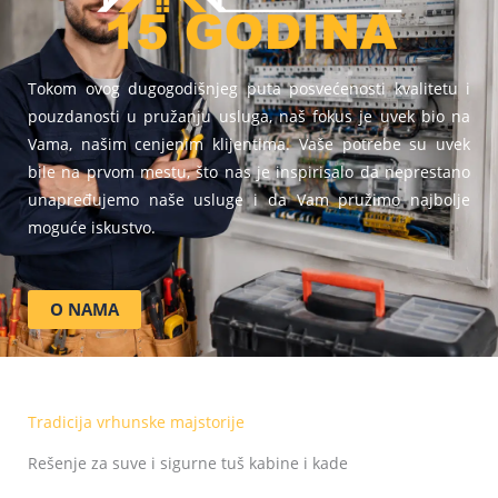
Tokom ovog dugogodišnjeg puta posvećenosti kvalitetu i
pouzdanosti u pružanju usluga, naš fokus je uvek bio na
Vama, našim cenjenim klijentima. Vaše potrebe su uvek
bile na prvom mestu, što nas je inspirisalo da neprestano
unapređujemo naše usluge i da Vam pružimo najbolje
moguće iskustvo.
O NAMA
Tradicija vrhunske majstorije
Rešenje za suve i sigurne tuš kabine i kade