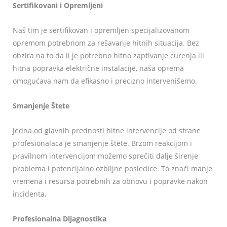
Sertifikovani i Opremljeni
Naš tim je sertifikovan i opremljen specijalizovanom
opremom potrebnom za rešavanje hitnih situacija. Bez
obzira na to da li je potrebno hitno zaptivanje curenja ili
hitna popravka električne instalacije, naša oprema
omogućava nam da efikasno i precizno intervenišemo.
Smanjenje Štete
Jedna od glavnih prednosti hitne intervencije od strane
profesionalaca je smanjenje štete. Brzom reakcijom i
pravilnom intervencijom možemo sprečiti dalje širenje
problema i potencijalno ozbiljne posledice. To znači manje
vremena i resursa potrebnih za obnovu i popravke nakon
incidenta.
Profesionalna Dijagnostika