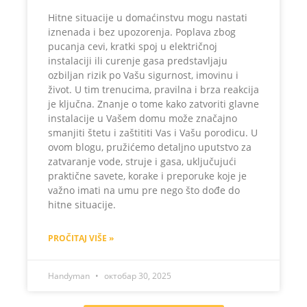
Hitne situacije u domaćinstvu mogu nastati
iznenada i bez upozorenja. Poplava zbog
pucanja cevi, kratki spoj u električnoj
instalaciji ili curenje gasa predstavljaju
ozbiljan rizik po Vašu sigurnost, imovinu i
život. U tim trenucima, pravilna i brza reakcija
je ključna. Znanje o tome kako zatvoriti glavne
instalacije u Vašem domu može značajno
smanjiti štetu i zaštititi Vas i Vašu porodicu. U
ovom blogu, pružićemo detaljno uputstvo za
zatvaranje vode, struje i gasa, uključujući
praktične savete, korake i preporuke koje je
važno imati na umu pre nego što dođe do
hitne situacije.
PROČITAJ VIŠE »
Handyman
октобар 30, 2025