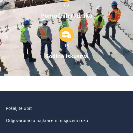
60
Pomoćnih radnika
15
Godina iskustva
Pošaljite upit
Odgovaramo u najkraćem mogućem roku