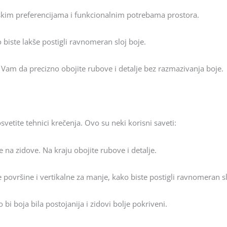
etskim preferencijama i funkcionalnim potrebama prostora.
ko biste lakše postigli ravnomeran sloj boje.
 Vam da precizno obojite rubove i detalje bez razmazivanja boje.
svetite tehnici krečenja. Ovo su neki korisni saveti:
e na zidove. Na kraju obojite rubove i detalje.
e površine i vertikalne za manje, kako biste postigli ravnomeran sl
i boja bila postojanija i zidovi bolje pokriveni.