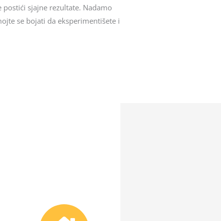
 postići sjajne rezultate. Nadamo
ojte se bojati da eksperimentišete i