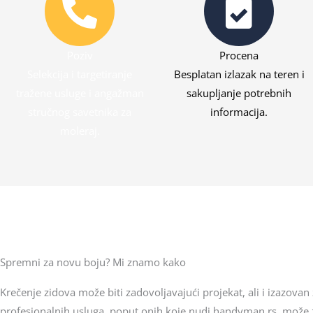
Poziv
Procena
Selekcija i targetiranje
Besplatan izlazak na teren i
tražene usluge i angažman
sakupljanje potrebnih
stručnog savetnika za
informacija.
moleraj.
Spremni za novu boju? Mi znamo kako
Krečenje zidova može biti zadovoljavajući projekat, ali i izazova
profesionalnih usluga, poput onih koje nudi handyman.rs, može zn