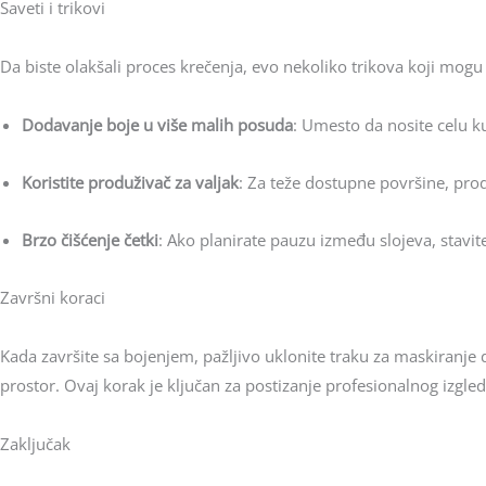
Saveti i trikovi
Da biste olakšali proces krečenja, evo nekoliko trikova koji mogu b
Dodavanje boje u više malih posuda
: Umesto da nosite celu k
Koristite produživač za valjak
: Za teže dostupne površine, pro
Brzo čišćenje četki
: Ako planirate pauzu između slojeva, stavite 
Završni koraci
Kada završite sa bojenjem, pažljivo uklonite traku za maskiranje 
prostor. Ovaj korak je ključan za postizanje profesionalnog izgled
Zaključak