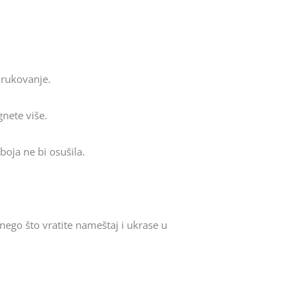
 rukovanje.
nete više.
 boja ne bi osušila.
nego što vratite nameštaj i ukrase u