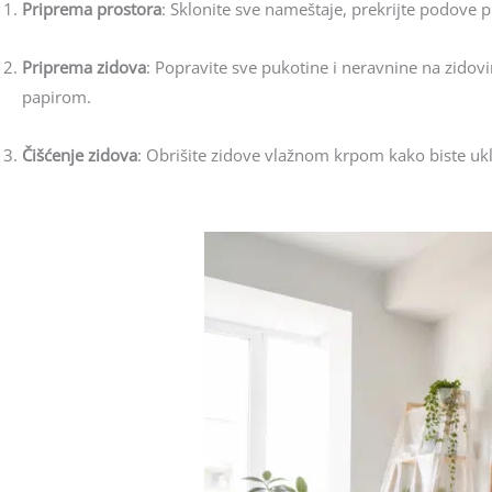
Priprema prostora
: Sklonite sve nameštaje, prekrijte podove p
Priprema zidova
: Popravite sve pukotine i neravnine na zidovi
papirom.
Čišćenje zidova
: Obrišite zidove vlažnom krpom kako biste uklo