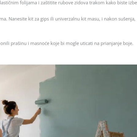
lastičnim folijama i zaštitite rubove zidova trakom kako biste izbe
ma. Nanesite kit za gips ili univerzalnu kit masu, i nakon sušenja
nili prašinu i masnoće koje bi mogle uticati na prianjanje boje.