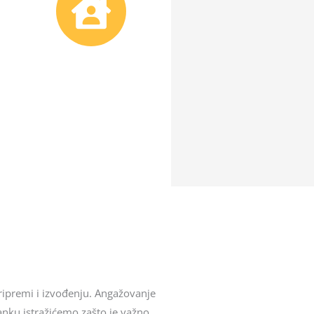
Uspeh
Završetak radova i predaja
obavljenog posla uz
kontrolu kvaliteta.
pripremi i izvođenju. Angažovanje
anku istražićemo zašto je važno