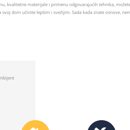
mu, kvalitetne materijale i primenu odgovarajućih tehnika, možete
da svoj dom učinite lepšim i svežijim. Sada kada znate osnove, nem
mbijent