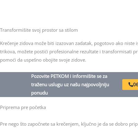
Transformišite svoj prostor sa stilom
Krečenje zidova može biti izazovan zadatak, pogotovo ako niste 
trikova, možete postići profesionalne rezultate i transformisati 
pomoći da uspešno obojite svoje zidove.
Pozovite PETKOM i informišite se za
traženu uslugu uz našu najpovoljniju
06
ponudu
Priprema pre početka
Pre nego što započnete sa krečenjem, ključno je da se dobro prip