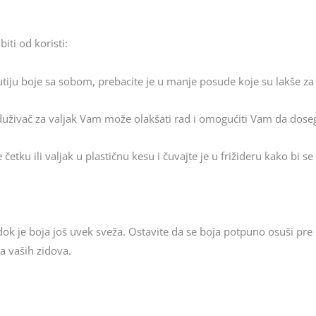
iti od koristi:
utiju boje sa sobom, prebacite je u manje posude koje su lakše za
duživač za valjak Vam može olakšati rad i omogućiti Vam da doseg
četku ili valjak u plastičnu kesu i čuvajte je u frižideru kako bi se
dok je boja još uvek sveža. Ostavite da se boja potpuno osuši pre 
a vaših zidova.