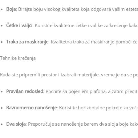
Boja
: Birajte boju visokog kvaliteta koja odgovara vašim est
Četke i valjci
: Koristite kvalitetne četke i valjke za krečenje ka
Traka za maskiranje
: Kvalitetna traka za maskiranje pomoći će
Tehnike krečenja
Kada ste pripremili prostor i izabrali materijale, vreme je da se po
Pravilan redosled
: Počnite sa bojenjem plafona, a zatim pređit
Ravnomerno nanošenje
: Koristite horizontalne pokrete za već
Dva sloja
: Preporučuje se nanošenje barem dva sloja boje kako b