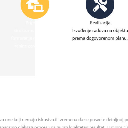
Priprema
Realizacija
Strukturno planiranje,
Izvođenje radova na objektu
formiranje obima posla,
prema dogovorenom planu.
realne cene i rokova.
n za one koji nemaju iskustva ili vremena da se posvete detaljnoj 
ačajno olakšati proces i osigurati kvalitetan rezultat. U ovom čl