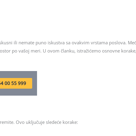
out
of
5
iskusni ili nemate puno iskustva sa ovakvim vrstama poslova. Međ
prostor po vašoj meri. U ovom članku, istražićemo osnovne korake,
4 00 55 999
remite. Ovo uključuje sledeće korake: