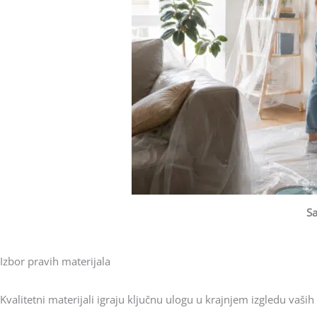
Sa
Izbor pravih materijala
Kvalitetni materijali igraju ključnu ulogu u krajnjem izgledu vaših