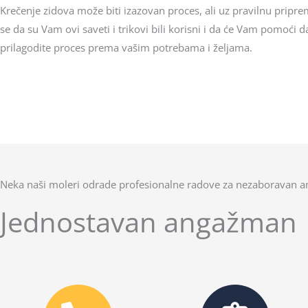
Krečenje zidova može biti izazovan proces, ali uz pravilnu pripre
se da su Vam ovi saveti i trikovi bili korisni i da će Vam pomoći 
prilagodite proces prema vašim potrebama i željama.
Neka naši moleri odrade profesionalne radove za nezaboravan a
Jednostavan angažman