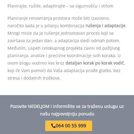
of
Planirajte, rušite, adaptirajte – sa sigurnošću i stilom
5
Planiranje renoviranja prostora može biti izazovno,
naročito kada je u pitanju kombinacija
rušenja i adaptacije
.
Mnogi misle da je rušenje jednostavan proces koji se
završava za jedan dan, a adaptacija sledi odmah potom.
Međutim, uspeh celokupnog projekta zavisi od pažljivog
planiranja, analize i precizne koordinacije svih koraka. U
ovom blogu vodimo Vas kroz
detaljan korak po korak vodič
,
koji će Vam pomoći da Vaša adaptacija prođe glatko, bez
stresa i dodatnih troškova.
Pozovite NEDELJOM i informišite se za traženu uslugu uz
našu najpovoljniju ponudu
064 00 55 999