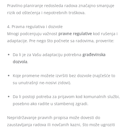
Pravilno planiranje redosleda radova značajno smanjuje
rizik od oštećenja i nepotrebnih troškova.
4. Pravna regulativa i dozvole
Mnogi podcenjuju važnost
pravne regulative
kod rušenja i
adaptacije. Pre nego što počnete sa radovima, proverite:
Da li je za Vašu adaptaciju potrebna
građevinska
dozvola
.
Koje promene možete izvršiti bez dozvole (najčešće to
su unutrašnji ne-nosivi zidovi).
Da li postoji potreba za prijavom kod komunalnih službi,
posebno ako radite u stambenoj zgradi.
Nepridržavanje pravnih propisa može dovesti do
zaustavljanja radova ili novčanih kazni, što može ugroziti