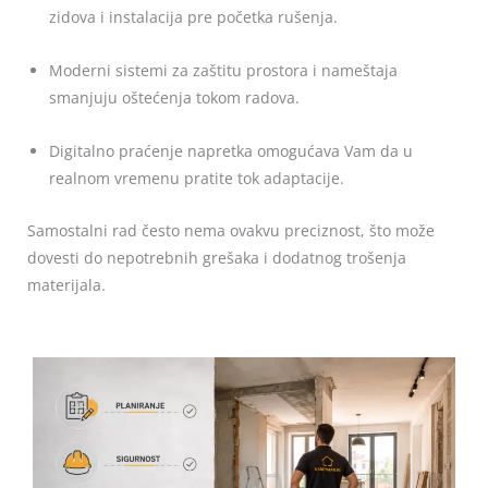
zidova i instalacija pre početka rušenja.
Moderni sistemi za zaštitu prostora i nameštaja
smanjuju oštećenja tokom radova.
Digitalno praćenje napretka omogućava Vam da u
realnom vremenu pratite tok adaptacije.
Samostalni rad često nema ovakvu preciznost, što može
dovesti do nepotrebnih grešaka i dodatnog trošenja
materijala.