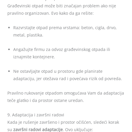
Građevinski otpad može biti značajan problem ako nije
pravilno organizovan. Evo kako da ga rešite:
Razvrstajte otpad prema vrstama: beton, cigla, drvo,
metal, plastika.
Angažujte firmu za odvoz građevinskog otpada ili
iznajmite kontejnere.
Ne ostavljajte otpad u prostoru gde planirate
adaptaciju, jer otežava rad i povećava rizik od povreda.
Pravilno rukovanje otpadom omogućava Vam da adaptacija
teče glatko i da prostor ostane uredan.
9. Adaptacija i završni radovi
Kada je rušenje završeno i prostor očišćen, sledeći korak
su
završni radovi adaptacije
. Ovo uključuje: