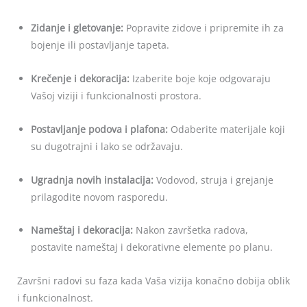
Zidanje i gletovanje:
Popravite zidove i pripremite ih za
bojenje ili postavljanje tapeta.
Krečenje i dekoracija:
Izaberite boje koje odgovaraju
Vašoj viziji i funkcionalnosti prostora.
Postavljanje podova i plafona:
Odaberite materijale koji
su dugotrajni i lako se održavaju.
Ugradnja novih instalacija:
Vodovod, struja i grejanje
prilagodite novom rasporedu.
Nameštaj i dekoracija:
Nakon završetka radova,
postavite nameštaj i dekorativne elemente po planu.
Završni radovi su faza kada Vaša vizija konačno dobija oblik
i funkcionalnost.