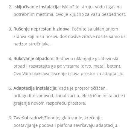
Isključivanje instalacija:
Isključite struju, vodu i gas na
potrebnim mestima. Ovo je ključno za Vašu bezbednost.
Rušenje neprestanih zidova:
Počnite sa uklanjanjem
zidova koji nisu nosivi, dok nosive zidove rušite samo uz
nadzor stručnjaka.
Rukovanje otpadom:
Redovno uklanjajte građevinski
otpad i razvrstajte ga po vrstama (drvo, metal, beton).
Ovo Vam olakšava čišćenje i čuva prostor za adaptaciju.
Adaptacija instalacija:
Kada je prostor očišćen,
prilagodite vodovod, kanalizaciju, električne instalacije i
grejanje novom rasporedu prostora.
Završni radovi:
Zidanje, gletovanje, krečenje,
postavljanje podova i plafona završavaju adaptaciju.