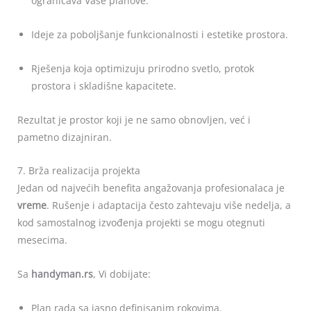
ograničava Vaše planove.
Ideje za poboljšanje funkcionalnosti i estetike prostora.
Rješenja koja optimizuju prirodno svetlo, protok
prostora i skladišne kapacitete.
Rezultat je prostor koji je ne samo obnovljen, već i
pametno dizajniran.
7. Brža realizacija projekta
Jedan od najvećih benefita angažovanja profesionalaca je
vreme
. Rušenje i adaptacija često zahtevaju više nedelja, a
kod samostalnog izvođenja projekti se mogu otegnuti
mesecima.
Sa
handyman.rs
, Vi dobijate:
Plan rada sa jasno definisanim rokovima.