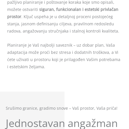
pažljivo planiranje i poštovanje koraka koje smo opisali,
možete ostvariti
siguran, funkcionalan i estetski privlačan
prostor
. Ključ uspeha je u detaljnoj proceni postojećeg
stanja, jasnom definisanju ciljeva, pravilnom redosledu
radova, angažovanju stručnjaka i stalnoj kontroli kvaliteta.
Planiranje je Vaš najbolji saveznik – uz dobar plan, Vaša
adaptacija može proći bez stresa i dodatnih troškova, a Vi
ćete uživati u prostoru koji je prilagođen Vašim potrebama
i estetskim željama.
Srušimo granice, gradimo snove – Vaš prostor, Vaša priča!
Jednostavan angažman