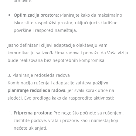
obnovite.
Optimizacija prostora:
Planirajte kako da maksimalno
iskoristite raspoloživi prostor, uključujući skladišne
površine i raspored nameštaja.
Jasno definisani ciljevi adaptacije olakšavaju Vam
komunikaciju sa izvođačima radova i pomažu da Vaša vizija
bude realizovana bez nepotrebnih kompromisa.
3. Planiranje redosleda radova
Kombinacija rušenja i adaptacije zahteva
pažljivo
planiranje redosleda radova
, jer svaki korak utiče na
sledeći. Evo predloga kako da rasporedite aktivnosti:
Priprema prostora:
Pre nego što počnete sa rušenjem,
zaštitite podove, vrata i prozore, kao i nameštaj koji
nećete uklanjati.