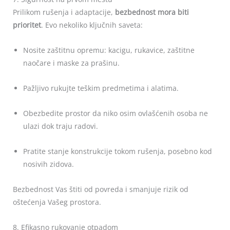
Prilikom rušenja i adaptacije,
bezbednost mora biti
prioritet
. Evo nekoliko ključnih saveta:
Nosite zaštitnu opremu: kacigu, rukavice, zaštitne
naočare i maske za prašinu.
Pažljivo rukujte teškim predmetima i alatima.
Obezbedite prostor da niko osim ovlašćenih osoba ne
ulazi dok traju radovi.
Pratite stanje konstrukcije tokom rušenja, posebno kod
nosivih zidova.
Bezbednost Vas štiti od povreda i smanjuje rizik od
oštećenja Vašeg prostora.
8. Efikasno rukovanje otpadom