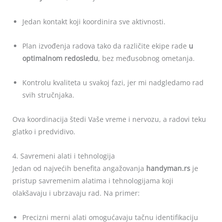
Jedan kontakt koji koordinira sve aktivnosti.
Plan izvođenja radova tako da različite ekipe rade
u
optimalnom redosledu
, bez međusobnog ometanja.
Kontrolu kvaliteta u svakoj fazi, jer mi nadgledamo rad
svih stručnjaka.
Ova koordinacija štedi Vaše vreme i nervozu, a radovi teku
glatko i predvidivo.
4. Savremeni alati i tehnologija
Jedan od najvećih benefita angažovanja
handyman.rs
je
pristup savremenim alatima i tehnologijama koji
olakšavaju i ubrzavaju rad. Na primer:
Precizni merni alati omogućavaju tačnu identifikaciju