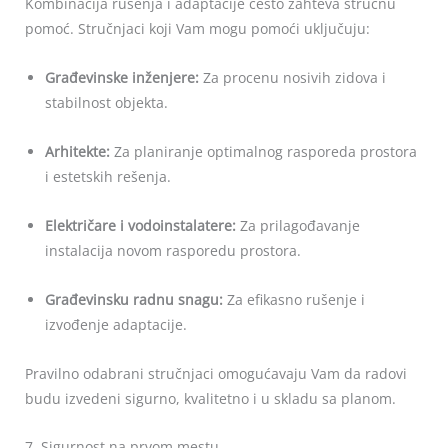
Kombinacija rušenja i adaptacije često zahteva stručnu
pomoć. Stručnjaci koji Vam mogu pomoći uključuju:
Građevinske inženjere:
Za procenu nosivih zidova i
stabilnost objekta.
Arhitekte:
Za planiranje optimalnog rasporeda prostora
i estetskih rešenja.
Električare i vodoinstalatere:
Za prilagođavanje
instalacija novom rasporedu prostora.
Građevinsku radnu snagu:
Za efikasno rušenje i
izvođenje adaptacije.
Pravilno odabrani stručnjaci omogućavaju Vam da radovi
budu izvedeni sigurno, kvalitetno i u skladu sa planom.
7. Sigurnost na prvom mestu