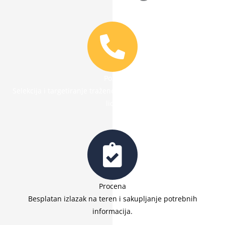
Poziv
Selekcija i targetiranje tražene usluge i angažman stručnog
lica.
Procena
Besplatan izlazak na teren i sakupljanje potrebnih
informacija.