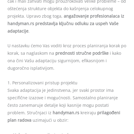
čak i mali zahvati mogu prouzrokovati velike probleme – od
oštećenja strukture objekta do kašnjenja celokupnog
projekta. Upravo zbog toga,
angažovanje profesionalaca iz
handyman.rs predstavlja ključnu odluku za uspeh Vaše
adaptacije
.
U nastavku ćemo Vas voditi kroz proces planiranja korak po
korak, sa naglaskom na
prednosti stručne podrške
i kako
ona čini Vašu adaptaciju sigurnijom, efikasnijom i
dugoročno isplativijom.
1. Personalizovani pristup projektu
Svaka adaptacija je jedinstvena, jer svaki prostor ima
specifične izazove i mogućnosti. Samostalno planiranje
često zanemaruje detalje koji kasnije mogu postati
problem. Stručnjaci iz
handyman.rs
kreiraju
prilagođeni
plan radova
uzimajući u obzir: