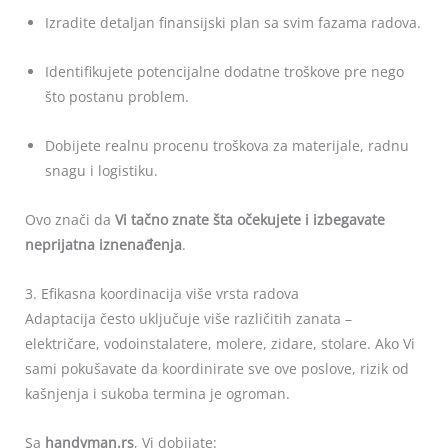
Izradite detaljan finansijski plan sa svim fazama radova.
Identifikujete potencijalne dodatne troškove pre nego
što postanu problem.
Dobijete realnu procenu troškova za materijale, radnu
snagu i logistiku.
Ovo znači da
Vi tačno znate šta očekujete i izbegavate
neprijatna iznenađenja
.
3. Efikasna koordinacija više vrsta radova
Adaptacija često uključuje više različitih zanata –
električare, vodoinstalatere, molere, zidare, stolare. Ako Vi
sami pokušavate da koordinirate sve ove poslove, rizik od
kašnjenja i sukoba termina je ogroman.
Sa
handyman.rs
, Vi dobijate: