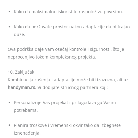
Kako da maksimalno iskoristite raspoloživu površinu.
Kako da održavate prostor nakon adaptacije da bi trajao
duže.
Ova podrška daje Vam osećaj kontrole i sigurnosti, što je
neprocenjivo tokom kompleksnog projekta.
10. Zaključak
Kombinacija rušenja i adaptacije može biti izazovna, ali uz
handyman.rs
, Vi dobijate stručnog partnera koji:
Personalizuje Vaš projekat i prilagođava ga Vašim
potrebama.
Planira troškove i vremenski okvir tako da izbegnete
iznenađenja.