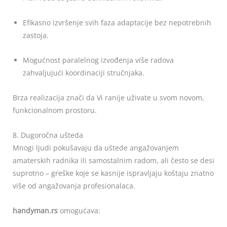
Efikasno izvršenje svih faza adaptacije bez nepotrebnih
zastoja.
Mogućnost paralelnog izvođenja više radova
zahvaljujući koordinaciji stručnjaka.
Brza realizacija znači da Vi ranije uživate u svom novom,
funkcionalnom prostoru.
8. Dugoročna ušteda
Mnogi ljudi pokušavaju da uštede angažovanjem
amaterskih radnika ili samostalnim radom, ali često se desi
suprotno – greške koje se kasnije ispravljaju koštaju znatno
više od angažovanja profesionalaca.
handyman.rs
omogućava: