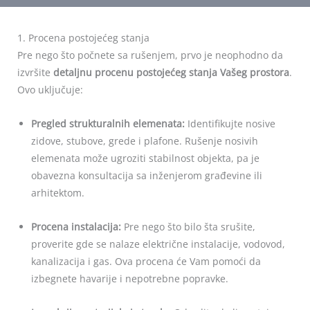
1. Procena postojećeg stanja
Pre nego što počnete sa rušenjem, prvo je neophodno da
izvršite
detaljnu procenu postojećeg stanja Vašeg prostora
.
Ovo uključuje:
Pregled strukturalnih elemenata:
Identifikujte nosive
zidove, stubove, grede i plafone. Rušenje nosivih
elemenata može ugroziti stabilnost objekta, pa je
obavezna konsultacija sa inženjerom građevine ili
arhitektom.
Procena instalacija:
Pre nego što bilo šta srušite,
proverite gde se nalaze električne instalacije, vodovod,
kanalizacija i gas. Ova procena će Vam pomoći da
izbegnete havarije i nepotrebne popravke.