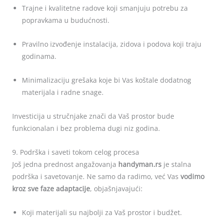
Trajne i kvalitetne radove koji smanjuju potrebu za
popravkama u budućnosti.
Pravilno izvođenje instalacija, zidova i podova koji traju
godinama.
Minimalizaciju grešaka koje bi Vas koštale dodatnog
materijala i radne snage.
Investicija u stručnjake znači da Vaš prostor bude
funkcionalan i bez problema dugi niz godina.
9. Podrška i saveti tokom celog procesa
Još jedna prednost angažovanja
handyman.rs
je stalna
podrška i savetovanje. Ne samo da radimo, već Vas
vodimo
kroz sve faze adaptacije
, objašnjavajući:
Koji materijali su najbolji za Vaš prostor i budžet.