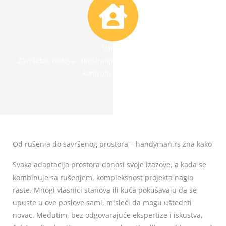
Uspeh
Završetak radova i finiširanje rušenja, predaja radova uz
kontrolu kvaliteta.
Od rušenja do savršenog prostora – handyman.rs zna kako
Svaka adaptacija prostora donosi svoje izazove, a kada se
kombinuje sa rušenjem, kompleksnost projekta naglo
raste. Mnogi vlasnici stanova ili kuća pokušavaju da se
upuste u ove poslove sami, misleći da mogu uštedeti
novac. Međutim, bez odgovarajuće ekspertize i iskustva,