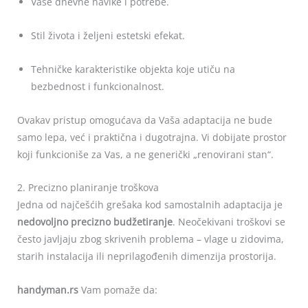
Vaše dnevne navike i potrebe.
Stil života i željeni estetski efekat.
Tehničke karakteristike objekta koje utiču na
bezbednost i funkcionalnost.
Ovakav pristup omogućava da Vaša adaptacija ne bude
samo lepa, već i praktična i dugotrajna. Vi dobijate prostor
koji funkcioniše za Vas, a ne generički „renovirani stan“.
2. Precizno planiranje troškova
Jedna od najčešćih grešaka kod samostalnih adaptacija je
nedovoljno precizno budžetiranje
. Neočekivani troškovi se
često javljaju zbog skrivenih problema – vlage u zidovima,
starih instalacija ili neprilagođenih dimenzija prostorija.
handyman.rs
Vam pomaže da: