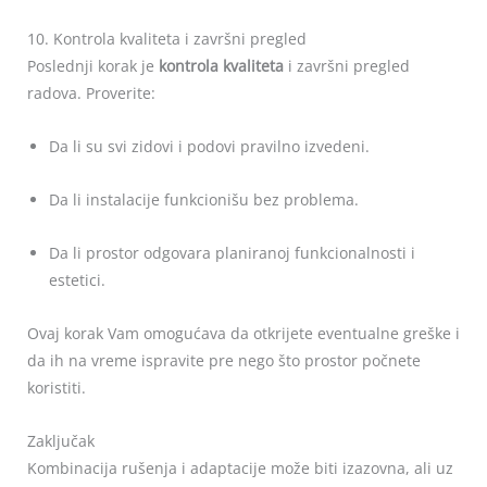
10. Kontrola kvaliteta i završni pregled
Poslednji korak je
kontrola kvaliteta
i završni pregled
radova. Proverite:
Da li su svi zidovi i podovi pravilno izvedeni.
Da li instalacije funkcionišu bez problema.
Da li prostor odgovara planiranoj funkcionalnosti i
estetici.
Ovaj korak Vam omogućava da otkrijete eventualne greške i
da ih na vreme ispravite pre nego što prostor počnete
koristiti.
Zaključak
Kombinacija rušenja i adaptacije može biti izazovna, ali uz