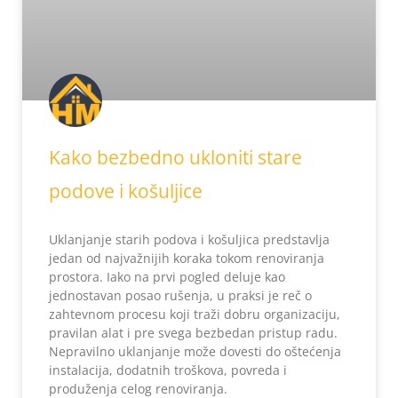
Kako bezbedno ukloniti stare
podove i košuljice
Uklanjanje starih podova i košuljica predstavlja
jedan od najvažnijih koraka tokom renoviranja
prostora. Iako na prvi pogled deluje kao
jednostavan posao rušenja, u praksi je reč o
zahtevnom procesu koji traži dobru organizaciju,
pravilan alat i pre svega bezbedan pristup radu.
Nepravilno uklanjanje može dovesti do oštećenja
instalacija, dodatnih troškova, povreda i
produženja celog renoviranja.