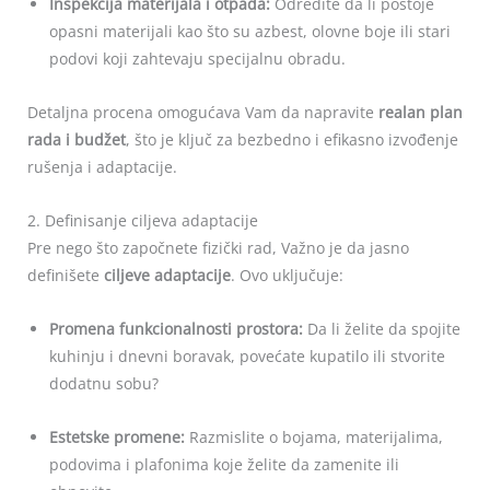
Inspekcija materijala i otpada:
Odredite da li postoje
opasni materijali kao što su azbest, olovne boje ili stari
podovi koji zahtevaju specijalnu obradu.
Detaljna procena omogućava Vam da napravite
realan plan
rada i budžet
, što je ključ za bezbedno i efikasno izvođenje
rušenja i adaptacije.
2. Definisanje ciljeva adaptacije
Pre nego što započnete fizički rad, Važno je da jasno
definišete
ciljeve adaptacije
. Ovo uključuje:
Promena funkcionalnosti prostora:
Da li želite da spojite
kuhinju i dnevni boravak, povećate kupatilo ili stvorite
dodatnu sobu?
Estetske promene:
Razmislite o bojama, materijalima,
podovima i plafonima koje želite da zamenite ili