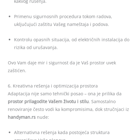
kakvog rušenja.
Primenu sigurnosnih procedura tokom radova,
uključujući zaštitu Vašeg nameštaja i podova.
Kontrolu opasnih situacija, od električnih instalacija do
rizika od urušavanja.
Ovo Vam daje mir i sigurnost da je Vaš prostor uvek
zaštićen.
6. Kreativna rešenja i optimizacija prostora
Adaptacija nije samo tehnički posao – ona je prilika da
prostor prilagodite Vašem životu i stilu
. Samostalno
renoviranje često vodi ka kompromisima, dok stručnjaci iz
handyman.rs
nude:
Alternativna rešenja kada postojeća struktura