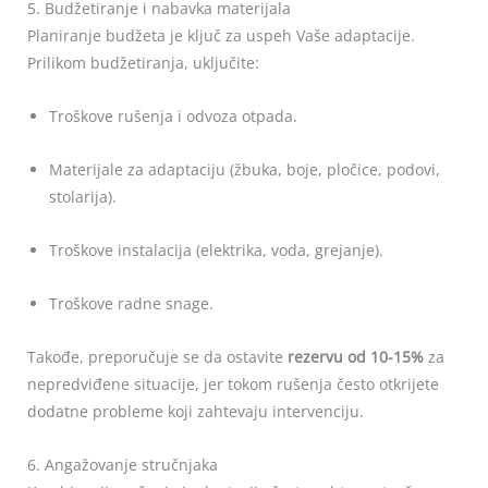
5. Budžetiranje i nabavka materijala
Planiranje budžeta je ključ za uspeh Vaše adaptacije.
Prilikom budžetiranja, uključite:
Troškove rušenja i odvoza otpada.
Materijale za adaptaciju (žbuka, boje, pločice, podovi,
stolarija).
Troškove instalacija (elektrika, voda, grejanje).
Troškove radne snage.
Takođe, preporučuje se da ostavite
rezervu od 10-15%
za
nepredviđene situacije, jer tokom rušenja često otkrijete
dodatne probleme koji zahtevaju intervenciju.
6. Angažovanje stručnjaka