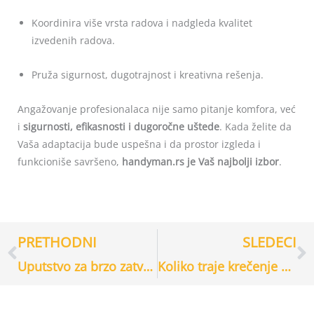
Koordinira više vrsta radova i nadgleda kvalitet
izvedenih radova.
Pruža sigurnost, dugotrajnost i kreativna rešenja.
Angažovanje profesionalaca nije samo pitanje komfora, već
i
sigurnosti, efikasnosti i dugoročne uštede
. Kada želite da
Vaša adaptacija bude uspešna i da prostor izgleda i
funkcioniše savršeno,
handyman.rs je Vaš najbolji izbor
.
PRETHODNI
SLEDECI
Prev
С
Uputstvo za brzo zatvaranje vode, struje i gasa u hitnim slučajevima
Koliko traje krečenje stana? Realni rokovi za različite kvadrature