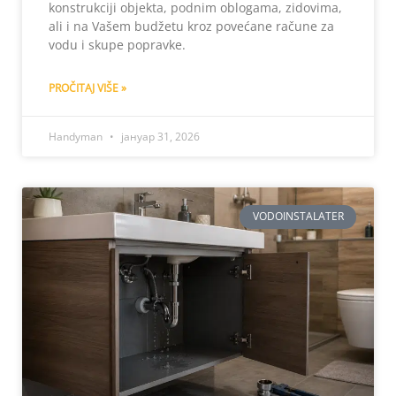
konstrukciji objekta, podnim oblogama, zidovima,
ali i na Vašem budžetu kroz povećane račune za
vodu i skupe popravke.
PROČITAJ VIŠE »
Handyman
јануар 31, 2026
VODOINSTALATER