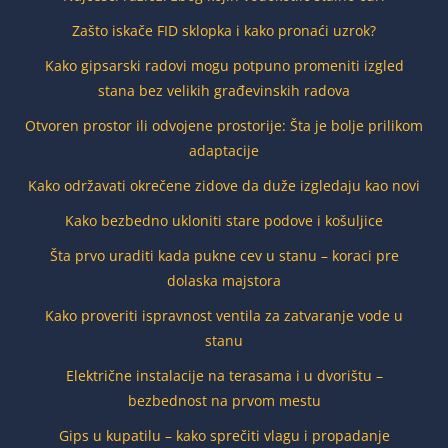
Zašto iskače FID sklopka i kako pronaći uzrok?
Kako gipsarski radovi mogu potpuno promeniti izgled
stana bez velikih građevinskih radova
Otvoren prostor ili odvojene prostorije: Šta je bolje prilikom
adaptacije
Kako održavati okrečene zidove da duže izgledaju kao novi
Kako bezbedno ukloniti stare podove i košuljice
Šta prvo uraditi kada pukne cev u stanu – koraci pre
dolaska majstora
Kako proveriti ispravnost ventila za zatvaranje vode u
stanu
Električne instalacije na terasama i u dvorištu –
bezbednost na prvom mestu
Gips u kupatilu – kako sprečiti vlagu i propadanje