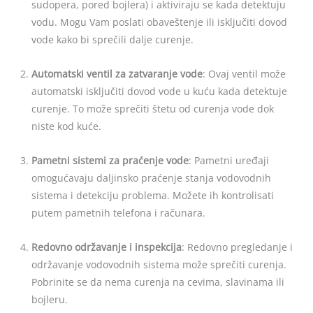
sudopera, pored bojlera) i aktiviraju se kada detektuju
vodu. Mogu Vam poslati obaveštenje ili isključiti dovod
vode kako bi sprečili dalje curenje.
Automatski ventil za zatvaranje vode
: Ovaj ventil može
automatski isključiti dovod vode u kuću kada detektuje
curenje. To može sprečiti štetu od curenja vode dok
niste kod kuće.
Pametni sistemi za praćenje vode
: Pametni uređaji
omogućavaju daljinsko praćenje stanja vodovodnih
sistema i detekciju problema. Možete ih kontrolisati
putem pametnih telefona i računara.
Redovno održavanje i inspekcija
: Redovno pregledanje i
održavanje vodovodnih sistema može sprečiti curenja.
Pobrinite se da nema curenja na cevima, slavinama ili
bojleru.