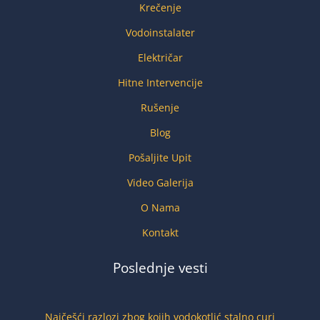
Krečenje
5
Vodoinstalater
Električar
Hitne Intervencije
Rušenje
Blog
Pošaljite Upit
Video Galerija
O Nama
Kontakt
Poslednje vesti
Najčešći razlozi zbog kojih vodokotlić stalno curi