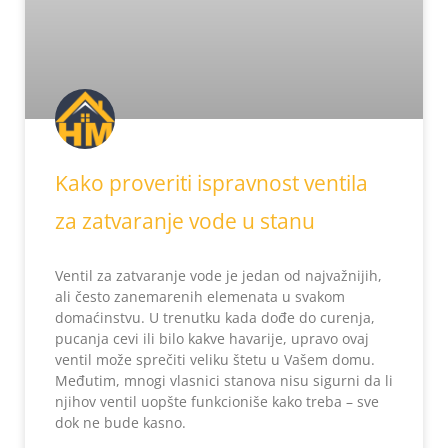
Kako proveriti ispravnost ventila
za zatvaranje vode u stanu
Ventil za zatvaranje vode je jedan od najvažnijih,
ali često zanemarenih elemenata u svakom
domaćinstvu. U trenutku kada dođe do curenja,
pucanja cevi ili bilo kakve havarije, upravo ovaj
ventil može sprečiti veliku štetu u Vašem domu.
Međutim, mnogi vlasnici stanova nisu sigurni da li
njihov ventil uopšte funkcioniše kako treba – sve
dok ne bude kasno.