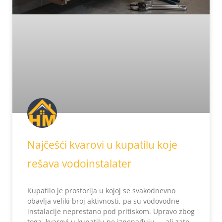
Najčešći kvarovi u kupatilu koje
rešava vodoinstalater
Kupatilo je prostorija u kojoj se svakodnevno
obavlja veliki broj aktivnosti, pa su vodovodne
instalacije neprestano pod pritiskom. Upravo zbog
toga, kvarovi u kupatilu ne iznenađuju — ali zato