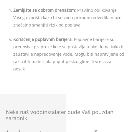
Zemljište sa dobrom drenažom
: Pravilno oblikovanje
Vašeg dvorišta kako bi se voda prirodno odvodila može
značajno smanjiti rizik od poplava.
Korišćenje poplavnih barijera
: Poplavne barijere su
prenosive prepreke koje se postavljaju oko doma kako bi
zaustavile napredovanje vode. Mogu biti napravljene od
različitih materijala poput peska, gline ili vreća za
pesak.
Neka naš vodoinstalater bude Vaš pouzdan
saradnik