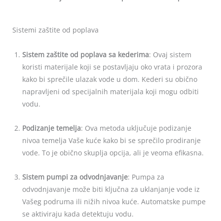
Sistemi zaštite od poplava
Sistem zaštite od poplava sa kederima
: Ovaj sistem
koristi materijale koji se postavljaju oko vrata i prozora
kako bi sprečile ulazak vode u dom. Kederi su obično
napravljeni od specijalnih materijala koji mogu odbiti
vodu.
Podizanje temelja
: Ova metoda uključuje podizanje
nivoa temelja Vaše kuće kako bi se sprečilo prodiranje
vode. To je obično skuplja opcija, ali je veoma efikasna.
Sistem pumpi za odvodnjavanje
: Pumpa za
odvodnjavanje može biti ključna za uklanjanje vode iz
Vašeg podruma ili nižih nivoa kuće. Automatske pumpe
se aktiviraju kada detektuju vodu.