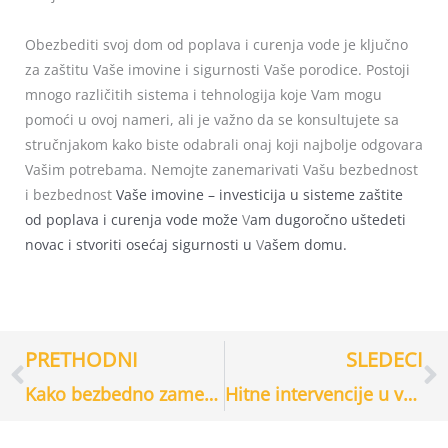
Obezbediti svoj dom od poplava i curenja vode je ključno
za zaštitu Vaše imovine i sigurnosti Vaše porodice. Postoji
mnogo različitih sistema i tehnologija koje Vam mogu
pomoći u ovoj nameri, ali je važno da se konsultujete sa
stručnjakom kako biste odabrali onaj koji najbolje odgovara
Vašim potrebama. Nemojte zanemarivati Vašu bezbednost
i bezbednost
V
aše imovine – investicija u sisteme zaštite
od poplava i curenja vode može
V
am dugoročno uštedeti
novac i stvoriti osećaj sigurnosti u
V
ašem domu.
PRETHODNI
SLEDECI
Prev
С
Kako bezbedno zameniti prekidač ili utičnicu
Hitne intervencije u vezi sa kvarom na krovu: Šta treba da uradite odmah