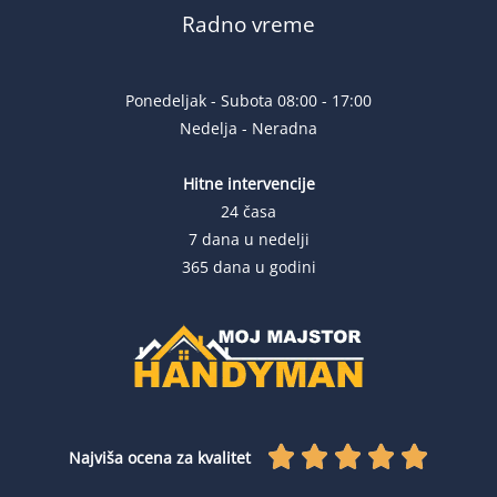
Radno vreme
Ponedeljak - Subota 08:00 - 17:00
Nedelja - Neradna
Hitne intervencije
24 časa
7 dana u nedelji
365 dana u godini
R





Najviša ocena za kvalitet