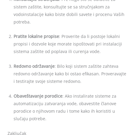
sistem zaštite, konsultujte se sa stručnjakom za
vodoinstalacije kako biste dobili savete i procenu Vaših
potreba.
Pratite lokalne propise
: Proverite da li postoje lokalni
propisi i dozvole koje morate ispoštovati pri instalaciji
sistema zaštite od poplava ili curenja vode.
Redovno održavanje
: Bilo koji sistem zaštite zahteva
redovno održavanje kako bi ostao efikasan. Proveravajte
i testirajte svoje sisteme redovno.
Obaveštavanje porodice
: Ako instalirate sisteme za
automatizaciju zatvaranja vode, obavestite članove
porodice o njihovom radu i tome kako ih koristiti u
slučaju potrebe.
Zaključak