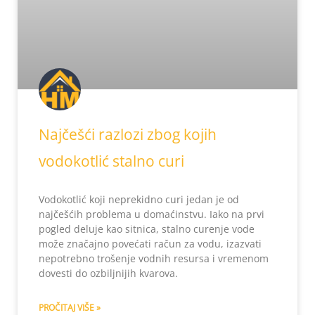
Najčešći razlozi zbog kojih
vodokotlić stalno curi
Vodokotlić koji neprekidno curi jedan je od
najčešćih problema u domaćinstvu. Iako na prvi
pogled deluje kao sitnica, stalno curenje vode
može značajno povećati račun za vodu, izazvati
nepotrebno trošenje vodnih resursa i vremenom
dovesti do ozbiljnijih kvarova.
PROČITAJ VIŠE »