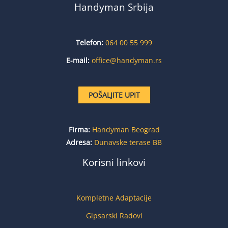
a
Handyman Srbija
t
Telefon:
064 00 55 999
e
E-mail:
office@handyman.rs
d
POŠALJITE UPIT
5
o
Firma:
Handyman Beograd
Adresa:
Dunavske terase BB
u
Korisni linkovi
t
o
Kompletne Adaptacije
f
Gipsarski Radovi