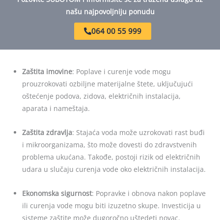
našu najpovoljniju ponudu
064 00 55 999
Zaštita imovine
: Poplave i curenje vode mogu
prouzrokovati ozbiljne materijalne štete, uključujući
oštećenje podova, zidova, električnih instalacija,
aparata i nameštaja.
Zaštita zdravlja
: Stajaća voda može uzrokovati rast buđi
i mikroorganizama, što može dovesti do zdravstvenih
problema ukućana. Takođe, postoji rizik od električnih
udara u slučaju curenja vode oko električnih instalacija.
Ekonomska sigurnost
: Popravke i obnova nakon poplave
ili curenja vode mogu biti izuzetno skupe. Investicija u
sisteme zaštite može dugoročno uštedeti novac.