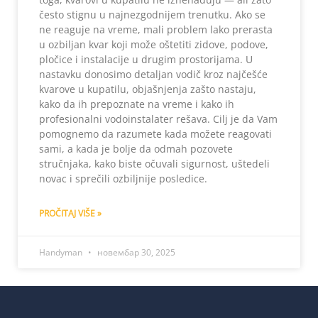
često stignu u najnezgodnijem trenutku. Ako se
ne reaguje na vreme, mali problem lako prerasta
u ozbiljan kvar koji može oštetiti zidove, podove,
pločice i instalacije u drugim prostorijama. U
nastavku donosimo detaljan vodič kroz najčešće
kvarove u kupatilu, objašnjenja zašto nastaju,
kako da ih prepoznate na vreme i kako ih
profesionalni vodoinstalater rešava. Cilj je da Vam
pomognemo da razumete kada možete reagovati
sami, a kada je bolje da odmah pozovete
stručnjaka, kako biste očuvali sigurnost, uštedeli
novac i sprečili ozbiljnije posledice.
PROČITAJ VIŠE »
Handyman
новембар 30, 2025