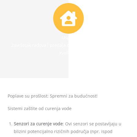
Uspeh
Završetak radova i predaja obavljenog posla uz kontrolu
kvaliteta.
Poplave su prošlost: Spremni za budućnost!
Sistemi zaštite od curenja vode
Senzori za curenje vode
: Ovi senzori se postavljaju u
blizini potencijalno rizičnih područja (npr. ispod