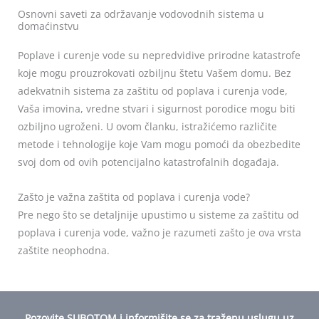
of
Osnovni saveti za održavanje vodovodnih sistema u
domaćinstvu
5
Poplave i curenje vode su nepredvidive prirodne katastrofe
koje mogu prouzrokovati ozbiljnu štetu Vašem domu. Bez
adekvatnih sistema za zaštitu od poplava i curenja vode,
Vaša imovina, vredne stvari i sigurnost porodice mogu biti
ozbiljno ugroženi. U ovom članku, istražićemo različite
metode i tehnologije koje Vam mogu pomoći da obezbedite
svoj dom od ovih potencijalno katastrofalnih događaja.
Zašto je važna zaštita od poplava i curenja vode?
Pre nego što se detaljnije upustimo u sisteme za zaštitu od
poplava i curenja vode, važno je razumeti zašto je ova vrsta
zaštite neophodna.
Pozovite SUBOTOM i informišite se za traženu uslugu uz